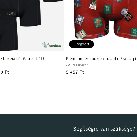
Elfogyott
z boxeralsó, Gaubert 017
Prémium férfi boxeralsó John Frank, pi
Forgalmazó:
JOHN FRANK®
iós
20 Ft
Normál
5 457 Ft
ár
Segítségre van szüksége?