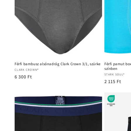
Férfi bambusz alsónadrág Clark Crown 3/1, szürke
Férfi pamut box
színben
Forgalmazó:
CLARK CROWN®
Forgalmazó:
STARK SOUL®
Normál
6 300 Ft
Normál
2 115 Ft
ár
ár