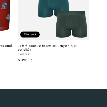
Elfogyott
ros színű
3x férfi bambusz boxeralsó, Benyson 7019,
petrolkék
Forgalmazó:
GAUBERT®
Normál
6 390 Ft
ár