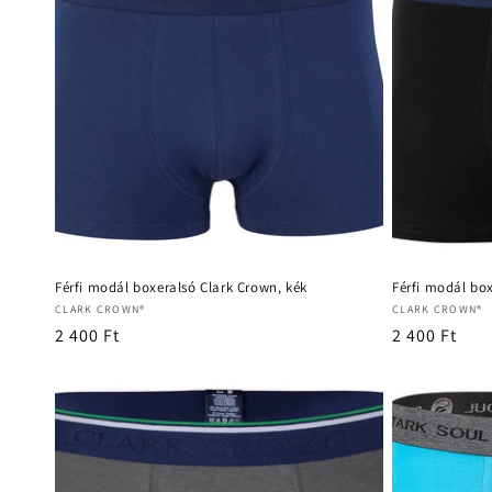
Férfi modál boxeralsó Clark Crown, kék
Férfi modál box
Forgalmazó:
Forgalmazó:
CLARK CROWN®
CLARK CROWN®
Normál
2 400 Ft
Normál
2 400 Ft
ár
ár