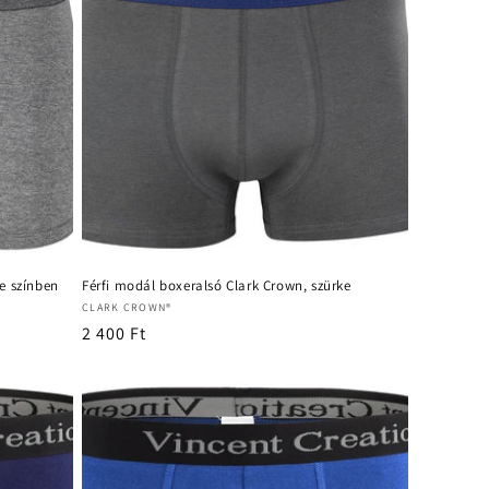
ke színben
Férfi modál boxeralsó Clark Crown, szürke
Forgalmazó:
CLARK CROWN®
Normál
2 400 Ft
ár