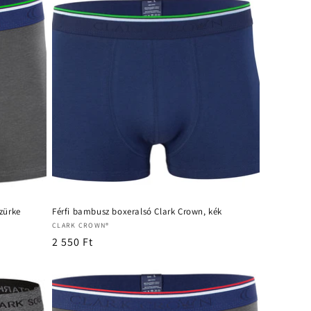
zürke
Férfi bambusz boxeralsó Clark Crown, kék
Forgalmazó:
CLARK CROWN®
Normál
2 550 Ft
ár