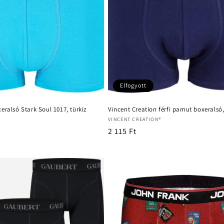
Elfogyott
eralsó Stark Soul 1017, türkiz
Vincent Creation férfi pamut boxeralsó
Forgalmazó:
VINCENT CREATION®
Normál
2 115 Ft
ár