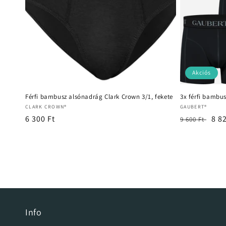
Akciós
Férfi bambusz alsónadrág Clark Crown 3/1, fekete
3x férfi bambus
Forgalmazó:
Forgalmazó:
CLARK CROWN®
GAUBERT®
Normál
6 300 Ft
Normál
Akc
8 8
9 600 Ft
ár
ár
ár
Info