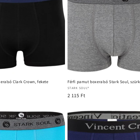
eralsó Clark Crown, fekete
Férfi pamut boxeralsó Stark Soul, szür
Forgalmazó:
STARK SOUL®
Normál
2 115 Ft
ár