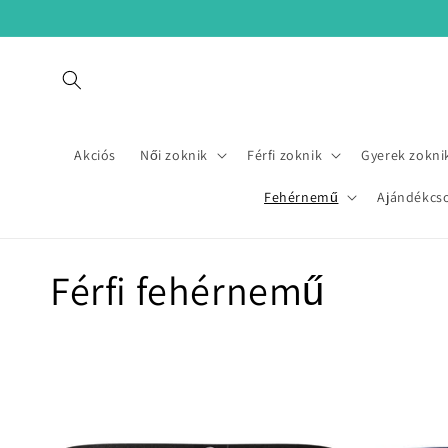
Ugrás a
tartalomhoz
Akciós
Női zoknik
Férfi zoknik
Gyerek zokni
Fehérnemű
Ajándékcs
K
Férfi fehérnemű
o
l
l