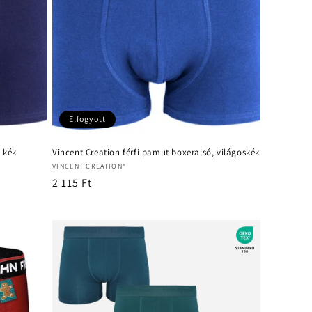
Elfogyott
, kék
Vincent Creation férfi pamut boxeralsó, világoskék
Forgalmazó:
VINCENT CREATION®
Normál
2 115 Ft
ár