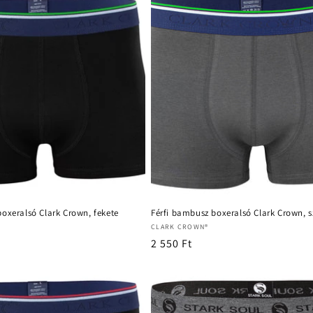
oxeralsó Clark Crown, fekete
Férfi bambusz boxeralsó Clark Crown, s
Forgalmazó:
CLARK CROWN®
Normál
2 550 Ft
ár