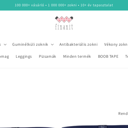
100 000+ vásárló • 1 000 000+ zokni • 10+ év tapasztalat
k
Guminélküli zoknik
Antibakteriális zokni
Vékony zokn
omag
Leggings
Pizsamák
Minden termék
BOOB TAPE
T
Rend