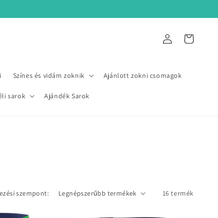
Bejelentkezés
Kosár
i
Színes és vidám zoknik
Ajánlott zokni csomagok
éli sarok
Ajándék Sarok
ezési szempont:
16 termék