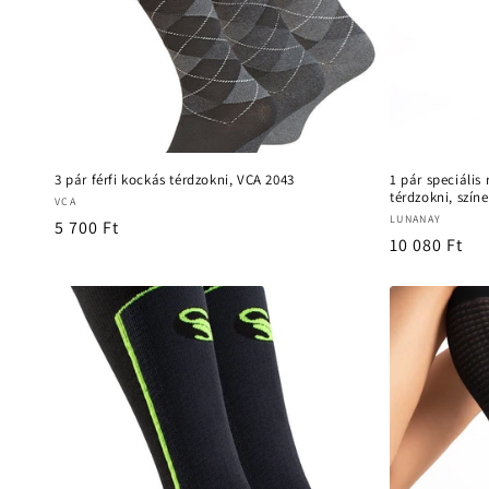
3 pár férfi kockás térdzokni, VCA 2043
1 pár speciális
térdzokni, szín
Forgalmazó:
VCA
Forgalmazó:
LUNANAY
Normál
5 700 Ft
Normál
10 080 Ft
ár
ár