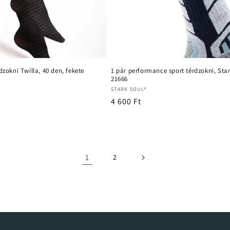
dzokni Twilla, 40 den, fekete
1 pár performance sport térdzokni, Sta
21666
Forgalmazó:
STARK SOUL®
Normál
4 600 Ft
ár
1
2