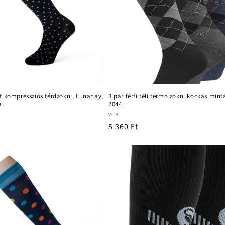
t kompressziós térdzokni, Lunanay,
3 pár férfi téli termo zokni kockás mint
al
2044
Forgalmazó:
VCA
Normál
5 360 Ft
ár