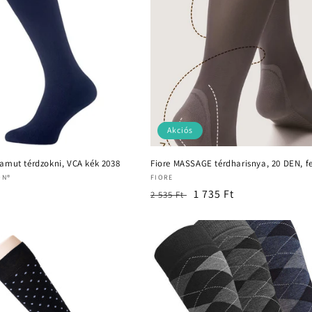
Akciós
amut térdzokni, VCA kék 2038
Fiore MASSAGE térdharisnya, 20 DEN, fe
Forgalmazó:
ON®
FIORE
Normál
Akciós
1 735 Ft
2 535 Ft
ár
ár