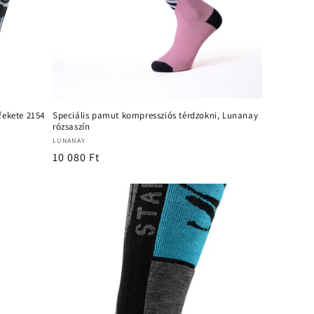
fekete 2154
Speciális pamut kompressziós térdzokni, Lunanay
rózsaszín
Forgalmazó:
LUNANAY
Normál
10 080 Ft
ár