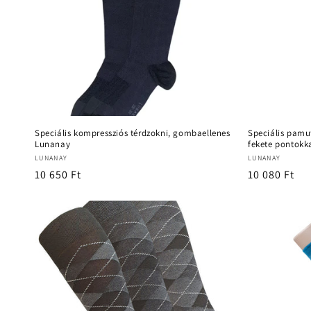
Speciális kompressziós térdzokni, gombaellenes
Speciális pamu
Lunanay
fekete pontokk
Forgalmazó:
Forgalmazó:
LUNANAY
LUNANAY
Normál
10 650 Ft
Normál
10 080 Ft
ár
ár