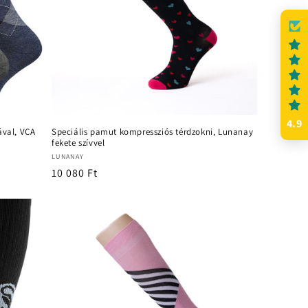
4.9
ával, VCA
Speciális pamut kompressziós térdzokni, Lunanay
fekete szívvel
Forgalmazó:
LUNANAY
Normál
10 080 Ft
ár