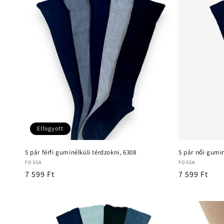
e
k
c
i
ó
Elfogyott
:
5 pár férfi guminélküli térdzokni, 6308
5 pár női gumin
Forgalmazó:
Forgalmazó:
FOSSA
FOSSA
Normál
7 599 Ft
Normál
7 599 Ft
ár
ár