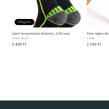
Elfogyott
Sport kompressziós térdzokni, 2139 neon
Fiore nejlon tér
Forgalmazó:
Forgalmazó:
STARK SOUL®
FIORE
Normál
5 400 Ft
Normál
2 290 Ft
ár
ár