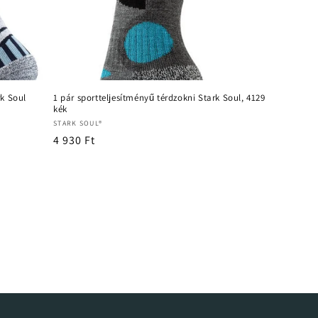
rk Soul
1 pár sportteljesítményű térdzokni Stark Soul, 4129
kék
Forgalmazó:
STARK SOUL®
Normál
4 930 Ft
ár