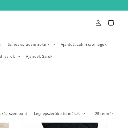
Bejelentkezés
Kosár
i
Színes és vidám zoknik
Ajánlott zokni csomagok
éli sarok
Ajándék Sarok
ezési szempont:
25 termék