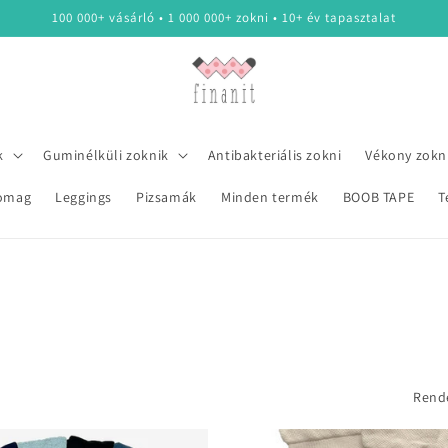
100 000+ vásárló • 1 000 000+ zokni • 10+ év tapasztalat
k
Guminélküli zoknik
Antibakteriális zokni
Vékony zokn
omag
Leggings
Pizsamák
Minden termék
BOOB TAPE
T
Rend