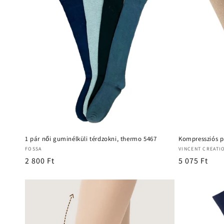
1 pár női guminélküli térdzokni, thermo 5467
Kompressziós p
Forgalmazó:
Forgalmazó:
FOSSA
VINCENT CREATI
Normál
2 800 Ft
Normál
5 075 Ft
ár
ár