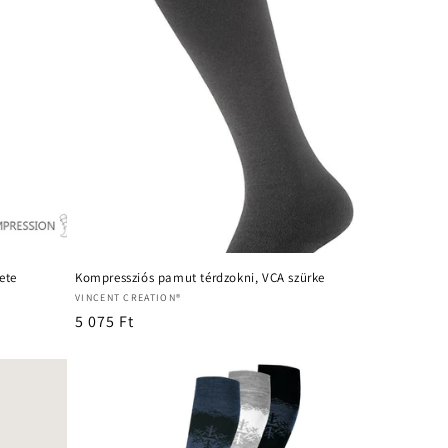
ete
Kompressziós pamut térdzokni, VCA szürke
Forgalmazó:
VINCENT CREATION®
Normál
5 075 Ft
ár