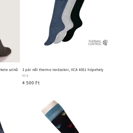
kete színű
3 pár női thermo terdzokni, VCA 4051 hópehely
Forgalmazó:
VCA
Normál
4 500 Ft
ár