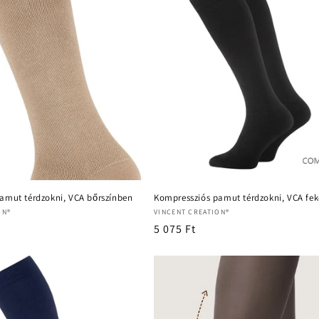
amut térdzokni, VCA bőrszínben
Kompressziós pamut térdzokni, VCA fek
Forgalmazó:
ON®
VINCENT CREATION®
Normál
5 075 Ft
ár