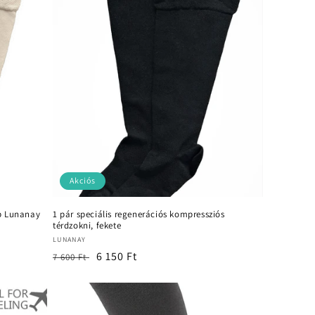
Akciós
pp Lunanay
1 pár speciális regenerációs kompressziós
térdzokni, fekete
Forgalmazó:
LUNANAY
Normál
Akciós
6 150 Ft
7 600 Ft
ár
ár