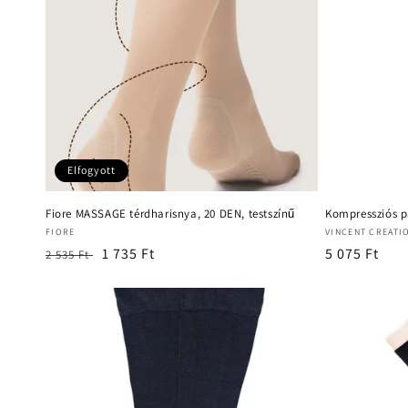
Elfogyott
Fiore MASSAGE térdharisnya, 20 DEN, testszínű
Kompressziós p
Forgalmazó:
Forgalmazó:
FIORE
VINCENT CREATI
Normál
Akciós
1 735 Ft
Normál
5 075 Ft
2 535 Ft
ár
ár
ár