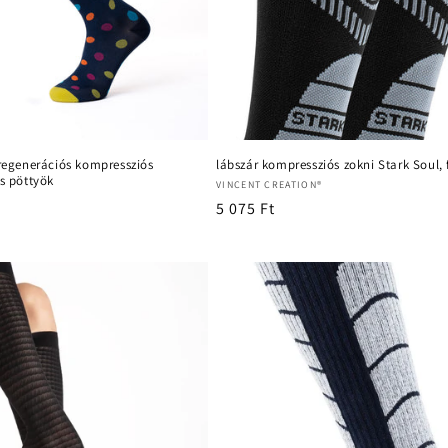
 regenerációs kompressziós
lábszár kompressziós zokni Stark Soul, 
es pöttyök
Forgalmazó:
VINCENT CREATION®
Normál
5 075 Ft
ár