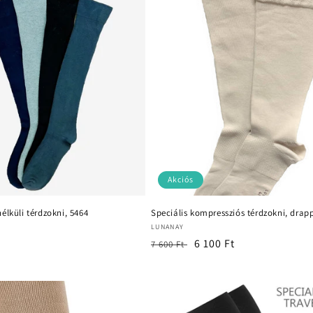
Akciós
élküli térdzokni, 5464
Speciális kompressziós térdzokni, dra
Forgalmazó:
LUNANAY
Normál
Akciós
6 100 Ft
7 600 Ft
ár
ár