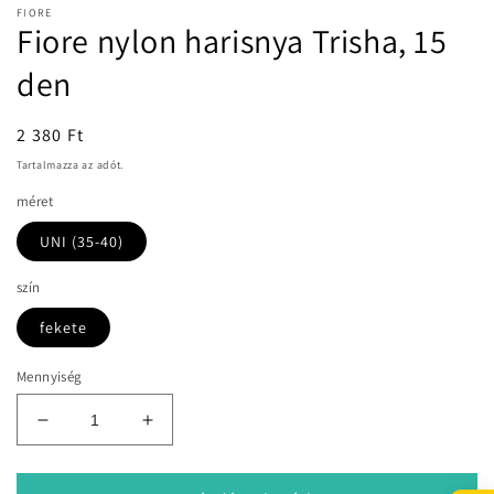
FIORE
Fiore nylon harisnya Trisha, 15
den
Normál
2 380 Ft
ár
Tartalmazza az adót.
méret
UNI (35-40)
szín
fekete
Mennyiség
Fiore
Fiore
nylon
nylon
harisnya
harisnya