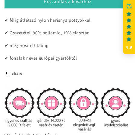
Trisha,
Trisha,
Hozzáadás a kosárhoz
15
15
den
den
✔ félig átlátszó nylon harisnya pöttyökkel
mennyiségének
mennyiségének
csökkentése
növelése
✔ Összetétel: 90% poliamid, 10% elasztán
✔ megerősített lábujj
4.9
✔ fonalak neves európai gyártóktól
Share