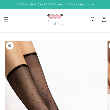
Ugrás a
100 000+ vásárló • 1 000 000+ zokni • 10+ év tapasztalat
tartalomhoz
Kosár
Kihagyás, és
ugrás a
termékadatokra