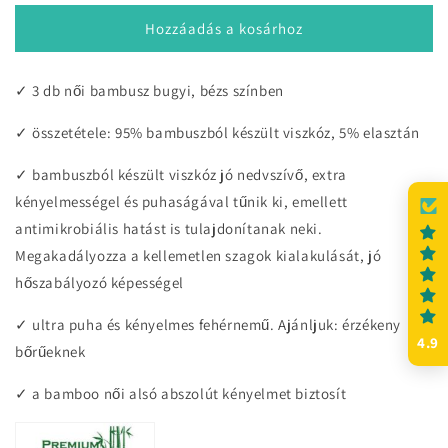
bugyi,
bugyi,
5094,
5094,
Hozzáadás a kosárhoz
3/1,
3/1,
testszínű
testszínű
✓ 3 db női bambusz bugyi, bézs színben
mennyiségének
mennyiségének
csökkentése
növelése
✓ összetétele: 95% bambuszból készült viszkóz, 5% elasztán
✓
bambuszból készült viszkóz jó nedvszívő, e
xtra
kényelmességel
és
puhaságával tűnik ki, emellett
antimikrobiális hatást is tulajdonítanak neki.
Megakadályozza a kellemetlen szagok kialakulását, jó
hőszabályozó képességel
✓ ultra puha és kényelmes fehérnemű. Ajánljuk: érzékeny
4.9
bőrűeknek
✓ a bamboo női alsó abszolút kényelmet biztosít