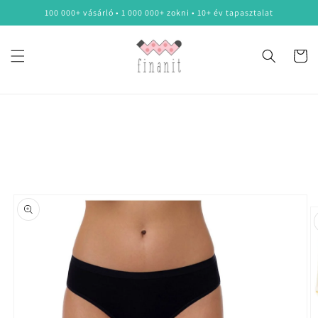
Ugrás a
100 000+ vásárló • 1 000 000+ zokni • 10+ év tapasztalat
tartalomhoz
Kosár
Kihagyás, és
ugrás a
termékadatokra