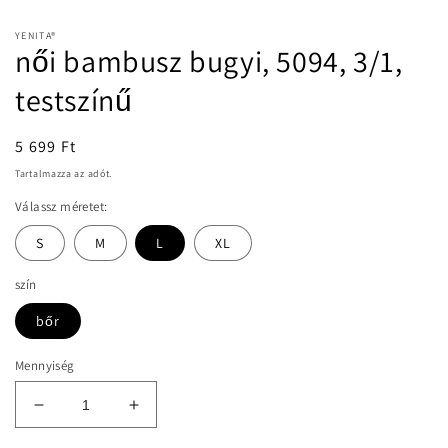
YENITA®
női bambusz bugyi, 5094, 3/1,
testszínű
Normál
5 699 Ft
ár
Tartalmazza az adót.
Válassz méretet:
S
M
L
XL
szín
bőr
Mennyiség
női
női
bambusz
bambusz